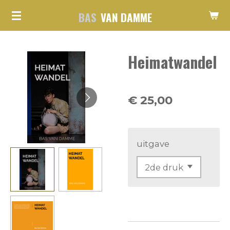
Ga
BAS
VAN DAMME
direct
naar
Heimatwandel
de
hoofdinhoud
€ 25,00
uitgave